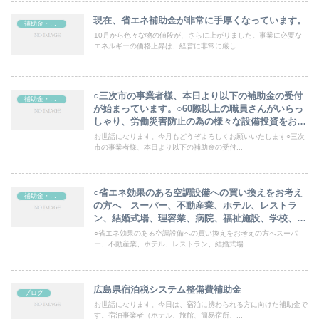
現在、省エネ補助金が非常に手厚くなっています。
補助金・助成金
10月から色々な物の値段が、さらに上がりました。事業に必要な
エネルギーの価格上昇は、経営に非常に厳し...
○三次市の事業者様、本日より以下の補助金の受付
補助金・助成金
が始まっています。○60際以上の職員さんがいらっ
しゃり、労働災害防止の為の様々な設備投資をお考
えの方の補助金です。
お世話になります。今月もどうぞよろしくお願いいたします○三次
市の事業者様、本日より以下の補助金の受付...
○省エネ効果のある空調設備への買い換えをお考え
補助金・助成金
の方へ スーパー、不動産業、ホテル、レストラ
ン、結婚式場、理容業、病院、福祉施設、学校、幼
稚園など、ほとんどの業種に当てはまり、2／3が補
○省エネ効果のある空調設備への買い換えをお考えの方へスーパ
助される補助金が、これから応募開始されます。
ー、不動産業、ホテル、レストラン、結婚式場...
広島県宿泊税システム整備費補助金
ブログ
お世話になります。今日は、宿泊に携わられる方に向けた補助金で
す。宿泊事業者（ホテル、旅館、簡易宿所、...