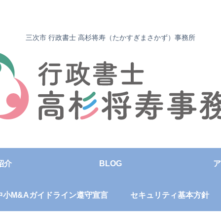
三次市 行政書士 高杉将寿（たかすぎまさかず）事務所
紹介
BLOG
ア
中小M&Aガイドライン遵守宣言
セキュリティ基本方針