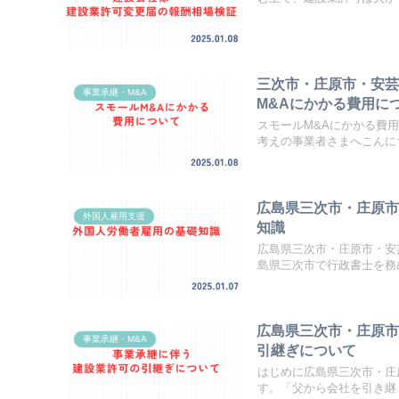
三次市・庄原市・安芸
事業承継・M&A
M&Aにかかる費用に
スモールM&Aにかかる費
考えの事業者さまへこんにち
広島県三次市・庄原
外国人雇用支援
知識
広島県三次市・庄原市・安
島県三次市で行政書士を務め
広島県三次市・庄原
事業承継・M&A
引継ぎについて
はじめに広島県三次市・庄
す。「父から会社を引き継ぐ