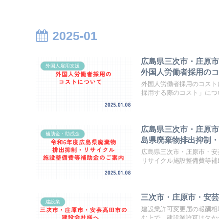
2025-01
広島県三次市・庄原
外国人雇用支援
外国人労働者採用の
外国人労働者採用のコスト
採用する際のコスト」につい
広島県三次市・庄原市
補助金・助成金
島県廃棄物排出抑制
広島県三次市・庄原市・安
リサイクル施設整備費等補助
三次市・庄原市・安
建設業
建設業許可変更届の報酬相
む上で、建設業許可は欠かせ