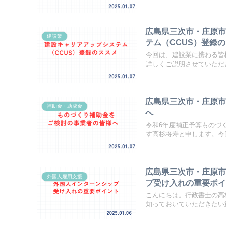
広島県三次市・庄原
建設業
テム（CCUS）登録
今回は、建設業に携わる皆
詳しくご説明させていただき
広島県三次市・庄原
補助金・助成金
へ
令和6年度補正予算ものづ
す高杉将寿と申します。今回
広島県三次市・庄原
外国人雇用支援
プ受け入れの重要ポ
こんにちは。行政書士の高
知っておいていただきたい重