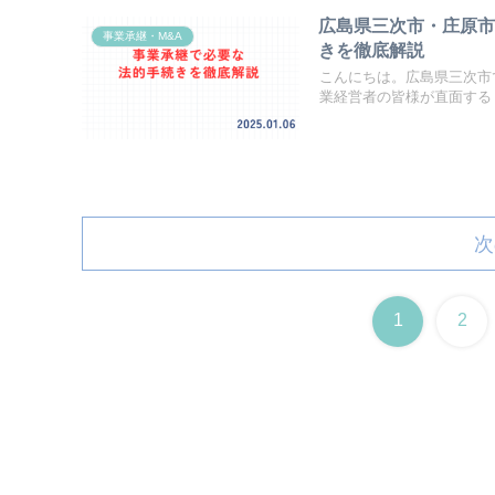
広島県三次市・庄原
事業承継・M&A
きを徹底解説
こんにちは。広島県三次市
業経営者の皆様が直面する「
次
1
2