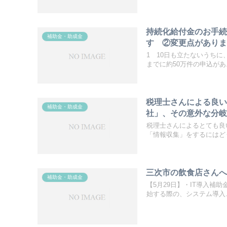
持続化給付金のお手
補助金・助成金
す ②変更点があり
1 10日も立たないうち
までに約50万件の申込があ..
税理士さんによる良
補助金・助成金
社」、その意外な分
税理士さんによるとても良
「情報収集」をするにはどう
三次市の飲食店さんへ
補助金・助成金
【5月29日】・IT導入補
始する際の、システム導入..