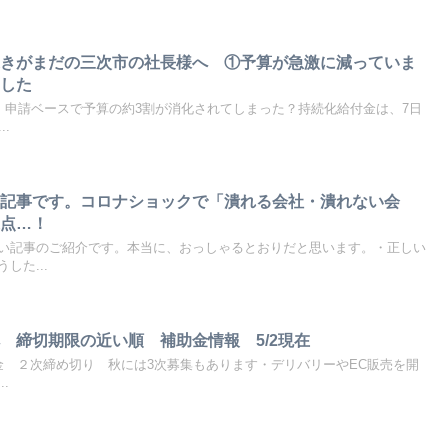
続きがまだの三次市の社長様へ ①予算が急激に減っていま
ました
に、申請ベースで予算の約3割が消化されてしまった？持続化給付金は、7日
.
い記事です。コロナショックで「潰れる会社・潰れない会
岐点…！
い記事のご紹介です。本当に、おっしゃるとおりだと思います。・正しい
した...
 締切期限の近い順 補助金情報 5/2現在
助金 ２次締め切り 秋には3次募集もあります・デリバリーやEC販売を開
.