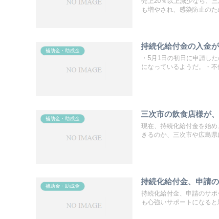
売上20％以上減少なら、
も増やされ、感染防止のため
持続化給付金の入金
補助金・助成金
・5月1日の初日に申請し
になっているようだ。・不備
三次市の飲食店様が
補助金・助成金
現在、持続化給付金を始め
きるのか、三次市や広島県に
持続化給付金、申請
補助金・助成金
持続化給付金、申請のサポ
も心強いサポートになると思