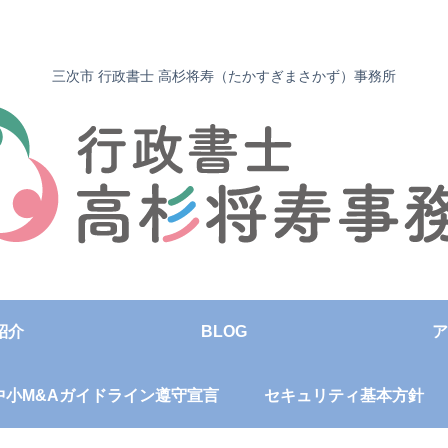
三次市 行政書士 高杉将寿（たかすぎまさかず）事務所
紹介
BLOG
ア
中小M&Aガイドライン遵守宣言
セキュリティ基本方針