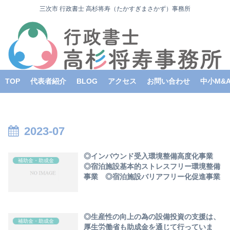
三次市 行政書士 高杉将寿（たかすぎまさかず）事務所
TOP
代表者紹介
BLOG
アクセス
お問い合わせ
中小M&
2023-07
◎インバウンド受入環境整備高度化事業
補助金・助成金
◎宿泊施設基本的ストレスフリー環境整備
事業 ◎宿泊施設バリアフリー化促進事業
◎生産性の向上の為の設備投資の支援は、
補助金・助成金
厚生労働省も助成金を通じて行っていま