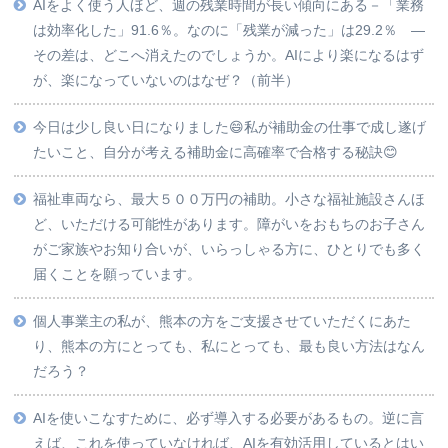
AIをよく使う人ほど、週の残業時間が長い傾向にある－「業務
は効率化した」91.6％。なのに「残業が減った」は29.2％ ―
その差は、どこへ消えたのでしょうか。AIにより楽になるはず
が、楽になっていないのはなぜ？（前半）
今日は少し良い日になりました😄私が補助金の仕事で成し遂げ
たいこと、自分が考える補助金に高確率で合格する秘訣😊
福祉車両なら、最大５００万円の補助。小さな福祉施設さんほ
ど、いただける可能性があります。障がいをおもちのお子さん
がご家族やお知り合いが、いらっしゃる方に、ひとりでも多く
届くことを願っています。
個人事業主の私が、熊本の方をご支援させていただくにあた
り、熊本の方にとっても、私にとっても、最も良い方法はなん
だろう？
AIを使いこなすために、必ず導入する必要があるもの。逆に言
えば、これを使っていなければ、AIを有効活用しているとはい