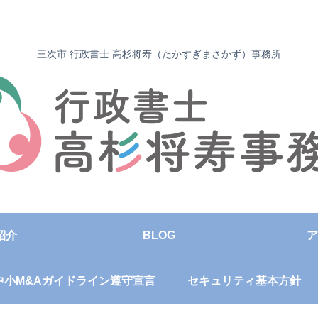
三次市 行政書士 高杉将寿（たかすぎまさかず）事務所
紹介
BLOG
ア
中小M&Aガイドライン遵守宣言
セキュリティ基本方針