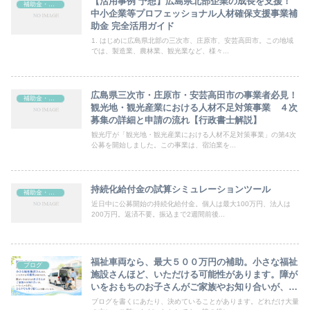
【活用事例 予想】広島県北部企業の成長を支援！
補助金・助成金
中小企業等プロフェッショナル人材確保支援事業補
助金 完全活用ガイド
1. はじめに広島県北部の三次市、庄原市、安芸高田市。この地域
では、製造業、農林業、観光業など、様々...
広島県三次市・庄原市・安芸高田市の事業者必見！
補助金・助成金
観光地・観光産業における人材不足対策事業 ４次
募集の詳細と申請の流れ【行政書士解説】
観光庁が「観光地・観光産業における人材不足対策事業」の第4次
公募を開始しました。この事業は、宿泊業を...
持続化給付金の試算シミュレーションツール
補助金・助成金
近日中に公募開始の持続化給付金。個人は最大100万円、法人は
200万円。返済不要。振込まで2週間前後...
福祉車両なら、最大５００万円の補助。小さな福祉
ブログ
施設さんほど、いただける可能性があります。障が
いをおもちのお子さんがご家族やお知り合いが、い
らっしゃる方に、ひとりでも多く届くことを願って
ブログを書くにあたり、決めていることがあります。どれだけ大量