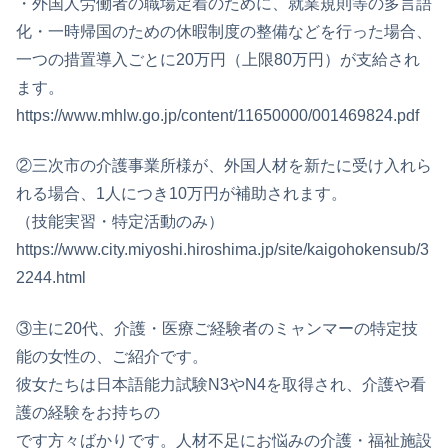
・外国人労働者の職場定着のために、就業規則等の多言語
化・一時帰国のための休暇制度の整備などを行った場合、
一つの措置導入ごとに20万円（上限80万円）が支給され
ます。
https://www.mhlw.go.jp/content/11650000/001469824.pdf
②三次市の介護事業所様が、外国人材を新たに受け入れら
れる場合、1人につき10万円が補助されます。
（技能実習・特定活動のみ）
https://www.city.miyoshi.hiroshima.jp/site/kaigohokensub/3
2244.html
③主に20代、介護・医療ご経験者のミャンマーの特定技
能の女性の、ご紹介です。
彼女たちは日本語能力試験N3やN4を取得され、介護や看
護の経験をお持ちの
です方々ばかりです。人材不足にお悩みの介護・福祉施設