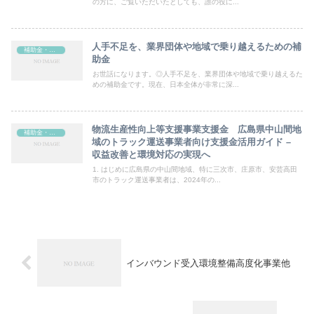
います。
の方に、ご覧いただいたとしても、誰の役に...
人手不足を、業界団体や地域で乗り越えるための補
補助金・助成金
助金
お世話になります。◎人手不足を、業界団体や地域で乗り越えるた
めの補助金です。現在、日本全体が非常に深...
物流生産性向上等支援事業支援金 広島県中山間地
補助金・助成金
域のトラック運送事業者向け支援金活用ガイド –
収益改善と環境対応の実現へ
1. はじめに広島県の中山間地域、特に三次市、庄原市、安芸高田
市のトラック運送事業者は、2024年の...
インバウンド受入環境整備高度化事業他