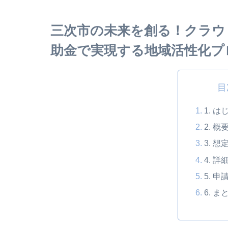
三次市の未来を創る！クラウ
助金で実現する地域活性化プ
目
1. は
2. 概
3. 
4. 
5. 申
6. ま