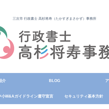
三次市 行政書士 高杉将寿（たかすぎまさかず）事務所
紹介
BLOG
ア
中小M&Aガイドライン遵守宣言
セキュリティ基本方針