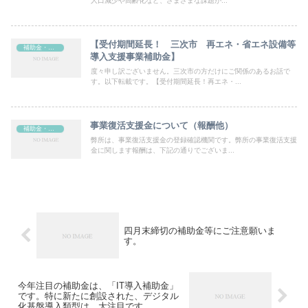
人口減少や高齢化など、さまざまな課題が...
【受付期間延長！ 三次市 再エネ・省エネ設備等
補助金・助成金
導入支援事業補助金】
度々申し訳ございません。三次市の方だけにご関係のあるお話で
す。以下転載です。【受付期間延長！再エネ・...
事業復活支援金について（報酬他）
補助金・助成金
弊所は、事業復活支援金の登録確認機関です。弊所の事業復活支援
金に関します報酬は、下記の通りでございま...
四月末締切の補助金等にご注意願いま
す。
今年注目の補助金は、「IT導入補助金」
です。特に新たに創設された、デジタル
化基盤導入類型は、大注目です。