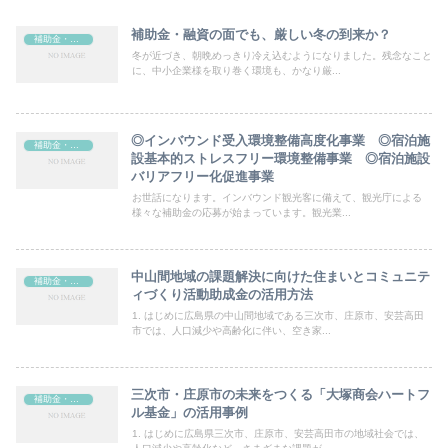
補助金・融資の面でも、厳しい冬の到来か？
補助金・助成金
冬が近づき、朝晩めっきり冷え込むようになりました。残念なこと
に、中小企業様を取り巻く環境も、かなり厳...
◎インバウンド受入環境整備高度化事業 ◎宿泊施
補助金・助成金
設基本的ストレスフリー環境整備事業 ◎宿泊施設
バリアフリー化促進事業
お世話になります。インバウンド観光客に備えて、観光庁による
様々な補助金の応募が始まっています。観光業...
中山間地域の課題解決に向けた住まいとコミュニテ
補助金・助成金
ィづくり活動助成金の活用方法
1. はじめに広島県の中山間地域である三次市、庄原市、安芸高田
市では、人口減少や高齢化に伴い、空き家...
三次市・庄原市の未来をつくる「大塚商会ハートフ
補助金・助成金
ル基金」の活用事例
1. はじめに広島県三次市、庄原市、安芸高田市の地域社会では、