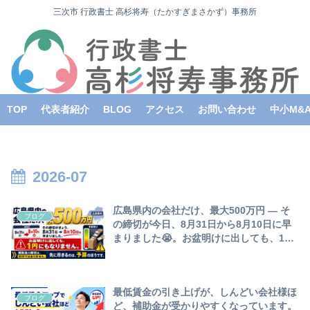
三次市 行政書士 高杉将寿（たかすぎまさかず）事務所
TOP
代表者紹介
BLOG
アクセス
お問い合わせ
中小M&
2026-07
広島県内の会社だけ、最大500万円 ― そ
ブログ
の締切が今日、8月31日から8月10日に早
まりました😭。お盆明けに出しても、1円
にもなりません。補助金の締切は、日付で
は ありません。先に尽きるのは、予算の
ほうです。
最低賃金の引き上げが、しんどい会社様ほ
ブログ
ど、補助金が受かりやすくなっています。