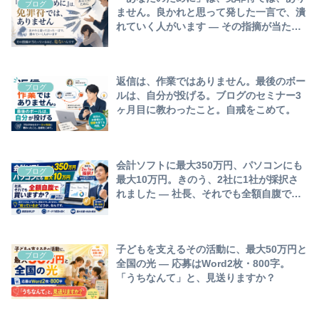
ブログ
ません。良かれと思って発した一言で、潰
れていく人がいます ― その指摘が当たっ
ているほど、危ないんです
返信は、作業ではありません。最後のボー
ブログ
ルは、自分が投げる。ブログのセミナー3
ヶ月目に教わったこと。自戒をこめて。
会計ソフトに最大350万円、パソコンにも
ブログ
最大10万円。きのう、2社に1社が採択さ
れました ― 社長、それでも全額自腹で買
いますか？差がつくのは、才能でも、資金
力でも、ありません。“知っているか”どう
か、なんです。
子どもを支えるその活動に、最大50万円と
ブログ
全国の光 ― 応募はWord2枚・800字。
「うちなんて」と、見送りますか？