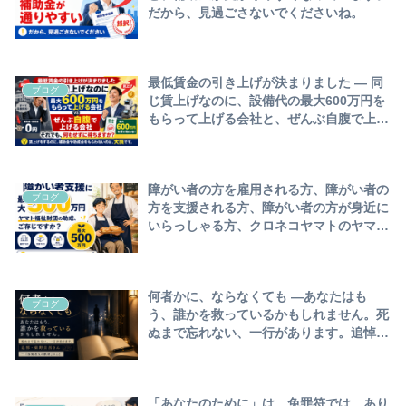
だから、見過ごさないでくださいね。
最低賃金の引き上げが決まりました ― 同
ブログ
じ賃上げなのに、設備代の最大600万円を
もらって上げる会社と、ぜんぶ自腹で上げ
る会社に分かれます。それでも、何もせず
に待ちますか？賃上げをするのに、補助金
や助成金をもらわないのは、大損ですよ。
障がい者の方を雇用される方、障がい者の
ブログ
方を支援される方、障がい者の方が身近に
いらっしゃる方、クロネコヤマトのヤマト
財団さんが、最大500万円の支援をされて
いることを、ご存じですか？
何者かに、ならなくても ―あなたはも
ブログ
う、誰かを救っているかもしれません。死
ぬまで忘れない、一行があります。追悼・
東野圭吾さん ― 『容疑者Xの献身』のこ
と
「あなたのために」は、免罪符では、あり