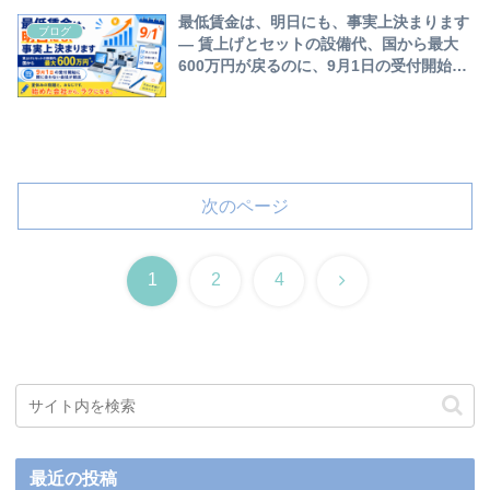
最低賃金は、明日にも、事実上決まります
ブログ
― 賃上げとセットの設備代、国から最大
600万円が戻るのに、9月1日の受付開始に
間に合わない会社が続出します。夏休みの
宿題と、おなじです。始めた会社から、ラ
クになる。
次のページ
次
1
2
4
へ
最近の投稿