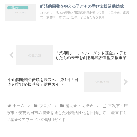
経済的困難を抱える子どもの学び支援活動助成
補助金・助成金
はじめに：地域の現状と課題広島県北部に位置する三次市、庄原
市、安芸高田市では、近年、子どもたちを取り...
「第4回ソーシャル・グッド基金」- 子ど
もたちの未来を創る地域密着型支援事業
中山間地域の伝統を未来へ – 第4回「日
本の学び応援基金」活用ガイド
ホーム
ブログ
補助金・助成金
三次市・庄
原市・安芸高田市の農業を通じた地域活性化を目指して ～産直ドミ
ノ基金®アワード2024活用ガイド～