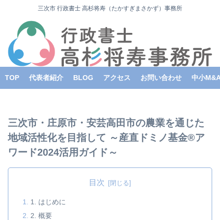
三次市 行政書士 高杉将寿（たかすぎまさかず）事務所
TOP
代表者紹介
BLOG
アクセス
お問い合わせ
中小M&
三次市・庄原市・安芸高田市の農業を通じた
地域活性化を目指して ～産直ドミノ基金®ア
ワード2024活用ガイド～
目次
1. はじめに
2. 概要