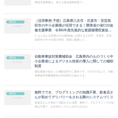
映画支援事業は、単なる資金援助制度で...
（活用事例 予想）広島県三次市・庄原市・安芸高
補助金・助成金
田市の中小企業様が活用できる！環境省の省CO2改
修支援事業 令和6年度先進的な資源循環投資促進
事業
1. はじめに広島県の中山間地域に位置する三次市、庄原市、安芸
高田市の中小企業の皆様、環境に配慮した...
自動車事故対策費補助金 広島県内のものづくり中
補助金・助成金
小企業者によるデジタル技術の導入に関しての補助
制度
最近募集が始まった補助金等のご案内です。◎7月21日より、自動
車事故対策費補助金の申請受付が始まりま...
無料ででき、プログラミングの知識不要、飲食店さ
補助金・助成金
んが初めてデリバリーをされる際のシステムづくり
飲食店さんが初めて宅配をされる際、無料で、プログラミングの知
識も不要で、注文等のシステムを作られるの...