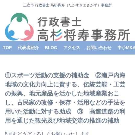
三次市 行政書士 高杉将寿（たかすぎまさかず）事務所
TOP
代表者紹介
BLOG
アクセス
お問い合わせ
中小M&
①スポーツ活動の支援の補助金 ②瀬戸内海
地域の文化力向上に資する、伝統芸能・工芸
の振興、地元産品を活かした地域産業おこ
し、古民家の改修・保存・活用などの手法を
用いた活動に対する助成 ③ 高速道路の利
用を通じた観光及び地域交流の推進の補助
8月もどうぞよろしくお願いいたします。