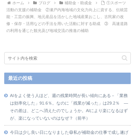
ホーム
ブログ
補助金・助成金
①スポーツ
活動の支援の補助金 ②瀬戸内海地域の文化力向上に資する、伝統芸
能・工芸の振興、地元産品を活かした地域産業おこし、古民家の改
修・保存・活用などの手法を用いた活動に対する助成 ③ 高速道路
の利用を通じた観光及び地域交流の推進の補助
最近の投稿
AIをよく使う人ほど、週の残業時間が長い傾向にある－「業務
は効率化した」91.6％。なのに「残業が減った」は29.2％ ―
その差は、どこへ消えたのでしょうか。AIにより楽になるはず
が、楽になっていないのはなぜ？（前半）
今日は少し良い日になりました😄私が補助金の仕事で成し遂げ