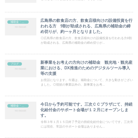
広島県の飲食店の方、飲食店様向けの設備投資を行
補助金・助成金
われる方 9割が助成される、広島県の補助金の締
め切りが、約一ヶ月となりました。
◎広島県の飲食店の方、飲食店様向けの設備投資を行われる方9割
が助成される、広島県の補助金の締め切りが...
新事業をお考えの方向けの補助金 観光地・観光産
ブログ
業における、DX推進のためのデジタルツール導入
等の支援
お世話になります。今週は、補助金について、大きな動きがござい
ました。◎現状の事業以外の、新事業をお考...
今日から予約可能です。三次ＣＣプラザにて、持続
補助金・助成金
化給付金のサポート会場が１２月にオープンしま
す。
令和３年１月１５日終了予定の持続化給付金についてです。三次市
には現在、常設のサポート会場はありません...