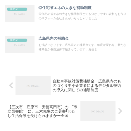
◎住宅省エネの大きな補助制度
補助金・助成金
◎住宅の省エネの大きな補助制度とても分かりやすい資料をお作り
のリフォーム会社さんがいらっしゃいました...
広島県内の補助金
補助金・助成金
お世話になります。広島県内の補助金です。年度が変わり、新たな
補助金が各自治体で始まっています。お住ま...
自動車事故対策費補助金 広島県内のも
のづくり中小企業者によるデジタル技術
の導入に関しての補助制度
【三次市 庄原市 安芸高田市】の ”市
立図書館” に、三木先生のご著書｢わた
し生活保護を受けられますかー全国
10,000件申請サポートの特定行政書士が
事例で解説 申請から決定まで｣が蔵書さ
れることになりました。