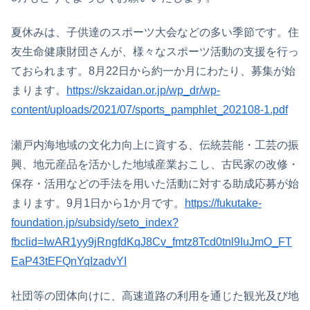
夏休みは、子供達のスポーツ大会などの多い季節です。住
友生命健康財団さんが、様々なスポーツ活動の支援を行っ
ておられます。8月22日から約一か月にわたり、募集が始
まります。
https://skzaidan.or.jp/wp_dr/wp-
content/uploads/2021/07/sports_pamphlet_202108-1.pdf
瀬戸内海地域の文化力向上に資する、伝統芸能・工芸の振
興、地元産品を活かした地域産業おこし、古民家の改修・
保存・活用などの手法を用いた活動に対する助成応募が始
まります。9月1日から1か月です。
https://fukutake-
foundation.jp/subsidy/seto_index?
fbclid=IwAR1yy9jRngfdKqJ8Cv_fmtz8Tcd0tnl9IuJmO_FT
EaP43tEFQnYqIzadvYI
社団等の団体向けに、高速道路の利用を通じた観光及び地