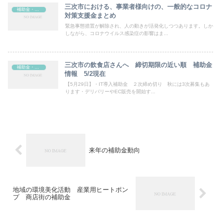
三次市における、事業者様向けの、一般的なコロナ
補助金・助成金
対策支援金まとめ
緊急事態措置が解除され、人の動きが活発化しつつあります。しか
しながら、コロナウイルス感染症の影響はま...
三次市の飲食店さんへ 締切期限の近い順 補助金
補助金・助成金
情報 5/2現在
【5月29日】・IT導入補助金 ２次締め切り 秋には3次募集もあ
ります・デリバリーやEC販売を開始す...
来年の補助金動向
地域の環境美化活動 産業用ヒートポン
プ 商店街の補助金