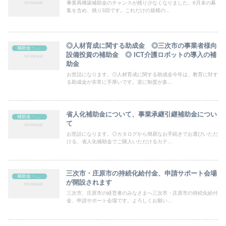
事業再構築補助金のチャンスが残り少なくなりました。6月末の募
集を含め、残り3回です。これだけの規模の...
◎人材育成に関する助成金 ◎三次市の事業者様向
補助金・助成金
設備投資の補助金 ◎ ICT介護ロボットの導入の補
助金
お世話になります。◎人材育成に関する助成金今年は、教育に対す
る助成金が非常に手厚いです。逆に制度が多...
省人化補助金について、事業承継引継補助金につい
補助金・助成金
て
お世話になります。◎カタログから簡易なお手続きでお選びいただ
ける、省人化補助金でご購入いただけるカテ...
三次市・庄原市の持続化給付金、申請サポート会場
補助金・助成金
が開設されます
三次市、庄原市の経営者のみなさまへ三次市・庄原市の持続化給付
金、申請サポート会場です。よろしくお願い...