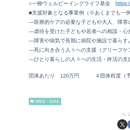
○一柳ウェルビーイングライフ基金
https:
■支援対象となる事業例（※あくまでも一
―医療的ケアの必要な子どもや大人、障害
―虐待を受けた子どもや若者への相談・心
―障害や病気で長期に病院や施設で暮らす
―死に向き合う人々への支援（グリーフケ
―ひとり暮らしの人々への生活・終活の支
団体あたり 120万円 ４団体程度（
補助金・助成金