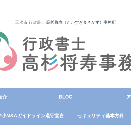
三次市 行政書士 高杉将寿（たかすぎまさかず）事務所
紹介
BLOG
ア
中小M&Aガイドライン遵守宣言
セキュリティ基本方針