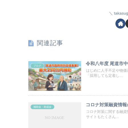
taka
関連記事
令和八年度 尾道市
ブログ
はじめに人手不足や物価
「採用しても定着し...
コロナ対策融資情報
補助金・助成金
コロナ対策に関する融資
サイトもたくさん...