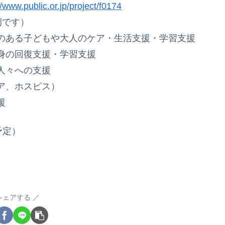
//www.public.or.jp/project/f0174
例です）
のある子どもや大人のケア・生活支援・学習支援
身の回復支援・学習支援
人々への支援
ア、ホスピス）
援
予定）
シェアする