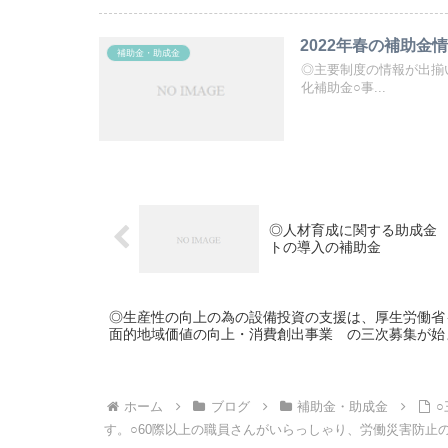
2022年春の補助金
補助金・助成金
◎主要制度の情報が出揃い
化補助金○事...
◎人材育成に関する助成金 
トの導入の補助金
◎生産性の向上の為の設備投資の支援は、厚生労働省
面的地域価値の向上・消費創出事業 の三次募集が始ま
ホーム
ブログ
補助金・助成金
す。○60際以上の職員さんがいらっしゃり、労働災害防止