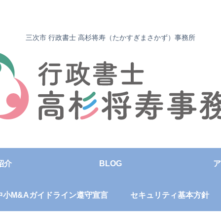
三次市 行政書士 高杉将寿（たかすぎまさかず）事務所
紹介
BLOG
ア
中小M&Aガイドライン遵守宣言
セキュリティ基本方針