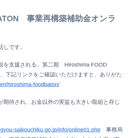
D BATON 事業再構築補助金オンラ
話しです。
援される、第二期 Hiroshima FOOD
は、下記リンクをご確認いただけますと、ありがた
om/hiroshima-foodbaton/
が期待され、お金以外の実益も大きい取組と存じ
/jigyou-saikouchiku.go.jp/info/online01.php
事務局