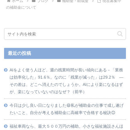
ホーム
ブログ
補助金・助成金
現在募集中
の補助金について
最近の投稿
AIをよく使う人ほど、週の残業時間が長い傾向にある－「業務
は効率化した」91.6％。なのに「残業が減った」は29.2％ ―
その差は、どこへ消えたのでしょうか。AIにより楽になるはず
が、楽になっていないのはなぜ？（前半）
今日は少し良い日になりました😄私が補助金の仕事で成し遂げ
たいこと、自分が考える補助金に高確率で合格する秘訣😊
福祉車両なら、最大５００万円の補助。小さな福祉施設さんほ