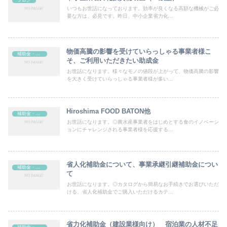
ブログ
いつもお世話になっております。効率が良くなる高額な機械がご必
要な方は、必見です。昨日、中小企業省力化...
物価高騰の影響を受けていらっしゃる事業者様こ
補助金・助成金
そ、ご利用いただきたい助成金
お世話になります。様々なモノの値段が上がって、物価高騰の影響
を大きく受けていらっしゃる事業者様が多い...
Hiroshima FOOD BATON他
補助金・助成金
お世話になります。◎農水産事業者をはじめとする食のイノベーシ
ョンにチャレンジされる事業者様を応援する...
省人化補助金について、事業承継引継補助金につい
補助金・助成金
て
お世話になります。◎カタログから簡易なお手続きでお選びいただ
ける、省人化補助金でご購入いただけるカテ...
省力化補助金（建設業様向け） 宿泊業の人材不足
補助金・助成金