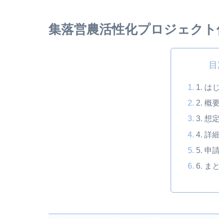
集落営農活性化プロジェクト
目
1. は
2. 概
3. 
4. 
5. 申
6. ま