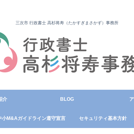
三次市 行政書士 高杉将寿（たかすぎまさかず）事務所
紹介
BLOG
ア
中小M&Aガイドライン遵守宣言
セキュリティ基本方針