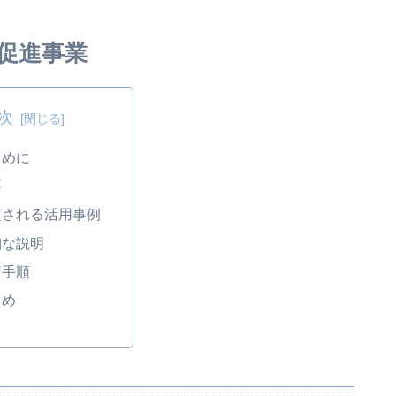
促進事業
次
じめに
要
想定される活用事例
詳細な説明
請手順
とめ