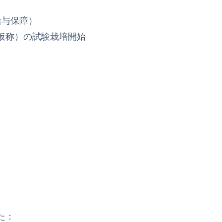
給与保障）
仮称）の試験栽培開始
た：