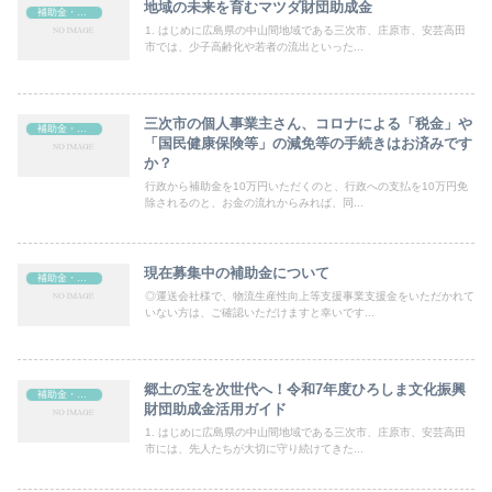
地域の未来を育むマツダ財団助成金
補助金・助成金
1. はじめに広島県の中山間地域である三次市、庄原市、安芸高田
市では、少子高齢化や若者の流出といった...
三次市の個人事業主さん、コロナによる「税金」や
補助金・助成金
「国民健康保険等」の減免等の手続きはお済みです
か？
行政から補助金を10万円いただくのと、行政への支払を10万円免
除されるのと、お金の流れからみれば、同...
現在募集中の補助金について
補助金・助成金
◎運送会社様で、物流生産性向上等支援事業支援金をいただかれて
いない方は、ご確認いただけますと幸いです...
郷土の宝を次世代へ！令和7年度ひろしま文化振興
補助金・助成金
財団助成金活用ガイド
1. はじめに広島県の中山間地域である三次市、庄原市、安芸高田
市には、先人たちが大切に守り続けてきた...