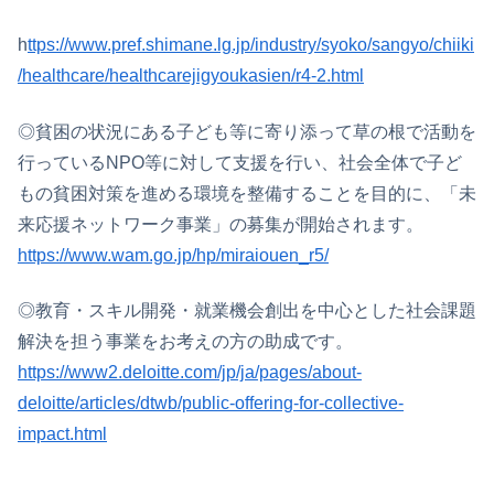
h
ttps://www.pref.shimane.lg.jp/industry/syoko/sangyo/chiiki
/healthcare/healthcarejigyoukasien/r4-2.html
◎貧困の状況にある子ども等に寄り添って草の根で活動を
行っているNPO等に対して支援を行い、社会全体で子ど
もの貧困対策を進める環境を整備することを目的に、「未
来応援ネットワーク事業」の募集が開始されます。
https://www.wam.go.jp/hp/miraiouen_r5/
◎教育・スキル開発・就業機会創出を中心とした社会課題
解決を担う事業をお考えの方の助成です。
https://www2.deloitte.com/jp/ja/pages/about-
deloitte/articles/dtwb/public-offering-for-collective-
impact.html