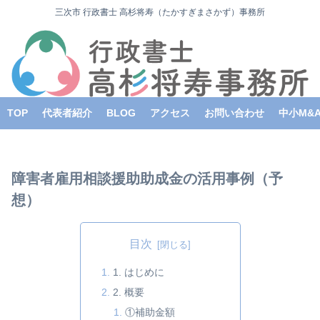
三次市 行政書士 高杉将寿（たかすぎまさかず）事務所
TOP
代表者紹介
BLOG
アクセス
お問い合わせ
中小M&
障害者雇用相談援助助成金の活用事例（予
想）
目次
1. はじめに
2. 概要
①補助金額