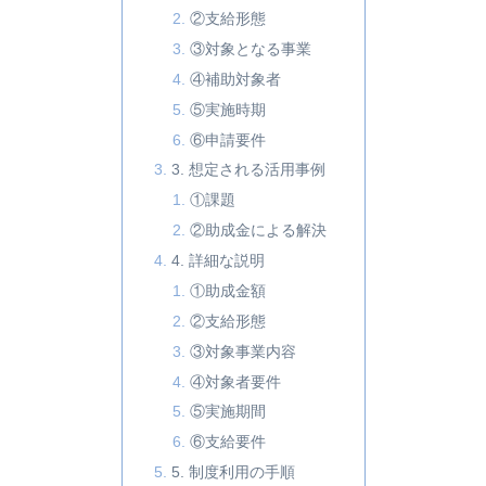
②支給形態
③対象となる事業
④補助対象者
⑤実施時期
⑥申請要件
3. 想定される活用事例
①課題
②助成金による解決
4. 詳細な説明
①助成金額
②支給形態
③対象事業内容
④対象者要件
⑤実施期間
⑥支給要件
5. 制度利用の手順