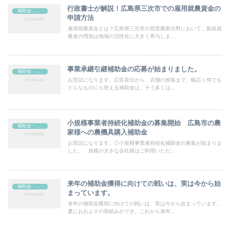
行政書士が解説！広島県三次市での雇用就農資金の
補助金・助成金
申請方法
雇用就農資金とは？広島県三次市の背景農業分野において、新規就
農者の増加は地域の活性化に大きく寄与しま...
事業承継引継補助金の応募が始まりました。
補助金・助成金
お世話になります。広告宣伝から、店舗の改装まで、幅広く何でも
どんなものにも使える補助金は、そう多くは...
小規模事業者持続化補助金の募集開始 広島市の農
補助金・助成金
家様への農機具購入補助金
お世話になります。◎小規模事業者持続化補助金の募集が始まりま
した。 規模が大きな会社様はご利用いただ...
来年の補助金獲得に向けての戦いは、実は今から始
補助金・助成金
まっています。
来年の補助金獲得に向けての戦いは、実は今から始まっています。
夏におおよその骨組みができ、これから来年...