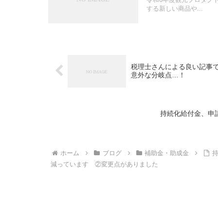
する新しい商品や...
税理士さんによる良い記事
意外な分岐点…！
持続化給付金、申
ホーム
ブログ
補助金・助成金
減っています ②変更点がありました