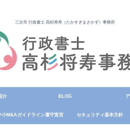
三次市 行政書士 高杉将寿（たかすぎまさかず）事務所
紹介
BLOG
ア
中小M&Aガイドライン遵守宣言
セキュリティ基本方針