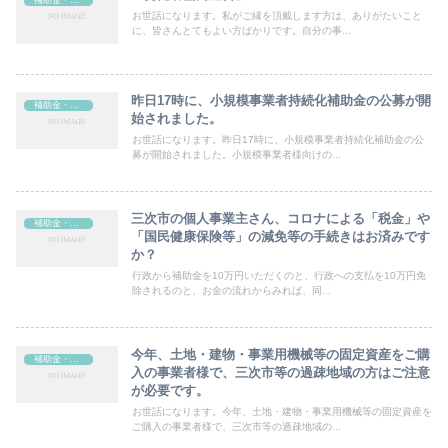
お世話になります。私がご縁を頂戴します方は、ありがたいこと
に、皆さんとてもよい方ばかりです。自分の事...
昨日17時に、小規模事業者持続化補助金の公募が開
補助金・助成金
始されました。
お世話になります。昨日17時に、小規模事業者持続化補助金の公
募が開始されました。小規模事業者様向けの...
三次市の個人事業主さん、コロナによる「税金」や
補助金・助成金
「国民健康保険等」の減免等の手続きはお済みです
か？
行政から補助金を10万円いただくのと、行政への支払を10万円免
除されるのと、お金の流れからみれば、同...
今年、土地・建物・事業用機械等の固定資産をご購
補助金・助成金
入の事業者様で、三次市等の過疎地域の方はご注意
が必要です。
お世話になります。今年、土地・建物・事業用機械等の固定資産を
ご購入の事業者様で、三次市等の過疎地域の...