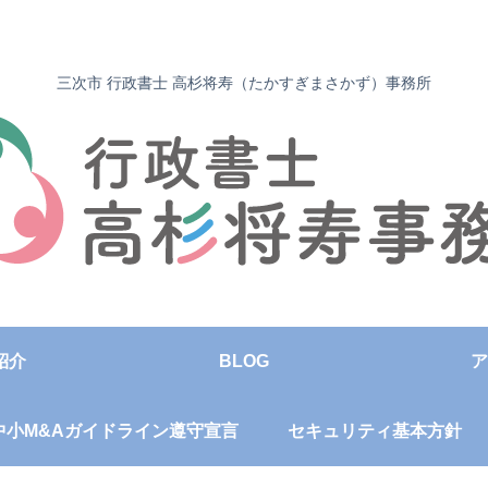
三次市 行政書士 高杉将寿（たかすぎまさかず）事務所
紹介
BLOG
ア
中小M&Aガイドライン遵守宣言
セキュリティ基本方針