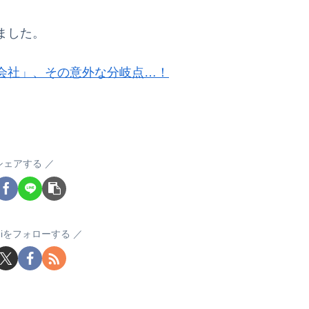
ました。
会社」、その意外な分岐点…！
シェアする
sugiをフォローする