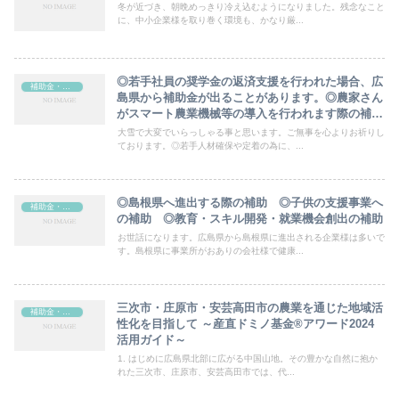
冬が近づき、朝晩めっきり冷え込むようになりました。残念なこと
に、中小企業様を取り巻く環境も、かなり厳...
◎若手社員の奨学金の返済支援を行われた場合、広
補助金・助成金
島県から補助金が出ることがあります。◎農家さん
がスマート農業機械等の導入を行われます際の補助
制度が先日スタートしました。
大雪で大変でいらっしゃる事と思います。ご無事を心よりお祈りし
ております。◎若手人材確保や定着の為に、...
◎島根県へ進出する際の補助 ◎子供の支援事業へ
補助金・助成金
の補助 ◎教育・スキル開発・就業機会創出の補助
お世話になります。広島県から島根県に進出される企業様は多いで
す。島根県に事業所がおありの会社様で健康...
三次市・庄原市・安芸高田市の農業を通じた地域活
補助金・助成金
性化を目指して ～産直ドミノ基金®アワード2024
活用ガイド～
1. はじめに広島県北部に広がる中国山地。その豊かな自然に抱か
れた三次市、庄原市、安芸高田市では、代...