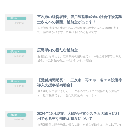
三次市の経営者様、雇用調整助成金の社会保険労務
補助金・助成金
士さんへの報酬、補助金が出ます！！
雇用調整助成金の申請の際の社会保険労務士さんへの報酬に対し
て、補助金が出ます。概要は下記のとおりです...
広島県内の新たな補助金
補助金・助成金
お世話になります。広島県内の補助金です。○県の見本市等出展助
成金。○広島市の省エネ補助金です。○福山...
【受付期間延長！ 三次市 再エネ・省エネ設備等
補助金・助成金
導入支援事業補助金】
度々申し訳ございません。三次市の方だけにご関係のあるお話で
す。以下転載です。【受付期間延長！再エネ・...
2024年10月現在、太陽光発電システムの導入に利
補助金・助成金
用できる主な補助金制度について
自家消費型太陽光発電の導入に最も有効な補助金は、主に以下の3