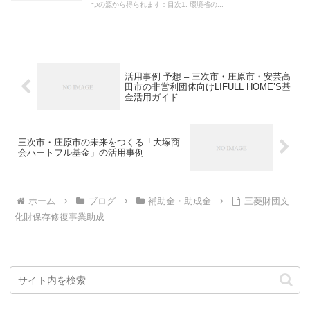
つの源から得られます：目次1. 環境省の...
活用事例 予想 – 三次市・庄原市・安芸高
田市の非営利団体向けLIFULL HOME’S基
金活用ガイド
三次市・庄原市の未来をつくる「大塚商
会ハートフル基金」の活用事例
ホーム
ブログ
補助金・助成金
三菱財団文
化財保存修復事業助成