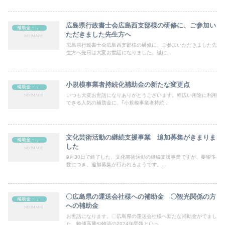
広島県行政書士会広島西支部様の研修に、ご参加い
補助金・助成金
ただきました先生方へ
広島県行政書士会広島西支部様の研修に、ご参加いただきました先
生方へ先日は大変お世話になりました、誠に...
小規模事業者持続化補助金の新たな変更点
補助金・助成金
いつも大変お世話になりありがとうございます。幅広い用途に利用
できる人気の補助金に、｢小規模事業者持続...
文化芸術活動の継続支援事業 追加募集がきまりま
補助金・助成金
した
9月30日で終了した、文化芸術活動の継続支援事業ですが、要望多
数につき、追加募集が行われるようです。...
〇広島県の運送会社様への補助金 〇観光関係の方
補助金・助成金
への補助金
お世話になります。〇広島県の運送会社様へ新たな補助金がでまし
た。物価高騰や物流の2024年問題といっ...