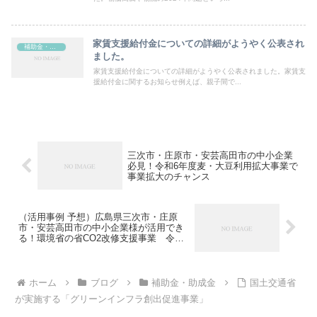
家賃支援給付金についての詳細がようやく公表され
補助金・助成金
ました。
家賃支援給付金についての詳細がようやく公表されました。家賃支
援給付金に関するお知らせ例えば、親子間で...
三次市・庄原市・安芸高田市の中小企業
必見！令和6年度麦・大豆利用拡大事業で
事業拡大のチャンス
（活用事例 予想）広島県三次市・庄原
市・安芸高田市の中小企業様が活用でき
る！環境省の省CO2改修支援事業 令和6
年度先進的な資源循環投資促進事業
ホーム
ブログ
補助金・助成金
国土交通省
が実施する「グリーンインフラ創出促進事業」