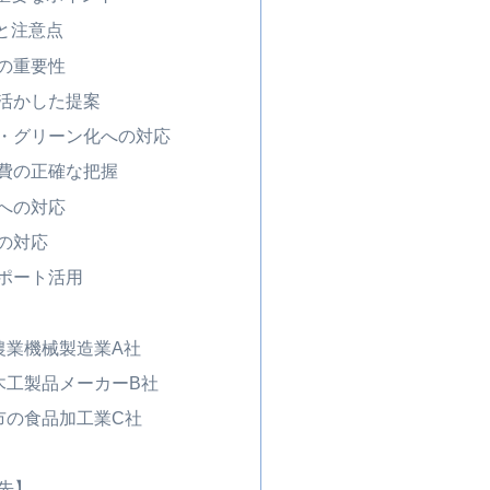
トと注意点
書の重要性
性を活かした提案
ル化・グリーン化への対応
象経費の正確な把握
件への対応
への対応
サポート活用
農業機械製造業A社
木工製品メーカーB社
市の食品加工業C社
先】