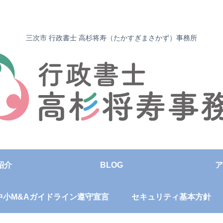
三次市 行政書士 高杉将寿（たかすぎまさかず）事務所
紹介
BLOG
ア
中小M&Aガイドライン遵守宣言
セキュリティ基本方針