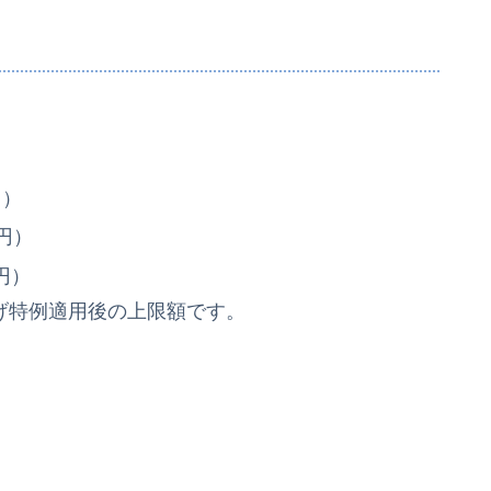
円）
万円）
万円）
げ特例適用後の上限額です。