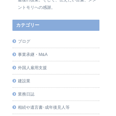
ントモリへの感謝。
カテゴリー
ブログ
事業承継・M&A
外国人雇用支援
建設業
業務日誌
相続や遺言書･成年後見人等