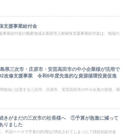
保支援事業給付金
援事業給付金の概要地域企業経営人材確保支援事業給付金は、地域の
広島県三次市・庄原市・安芸高田市の中小企業様が活用で
O2改修支援事業 令和6年度先進的な資源循環投資促進
中山間地域に位置する三次市、庄原市、安芸高田市の中小企業の皆様、環
続きがまだの三次市の社長様へ ①予算が急激に減って
ありました
ちに、申請ベースで予算の約3割が消化されてしまった？持続化給付金