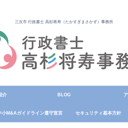
三次市 行政書士 高杉将寿（たかすぎまさかず）事務所
紹介
BLOG
ア
中小M&Aガイドライン遵守宣言
セキュリティ基本方針