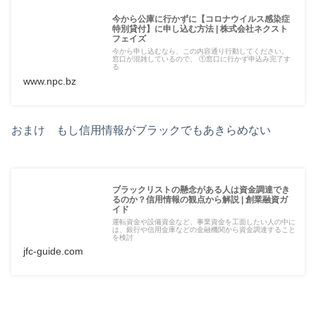
今から公庫に行かずに【コロナウイルス感染症
特別貸付】に申し込む方法 | 株式会社ネクスト
フェイズ
今から申し込むなら、この内容通り行動してください。
窓口が混雑しているので、 ①窓口に行かず申込み完了す
る
www.npc.bz
おまけ もし信用情報がブラックでもあきらめない
ブラックリストの懸念がある人は資金調達でき
るのか？信用情報の観点から解説 | 創業融資ガ
イド
運転資金や設備資金など、事業資金を工面したい人の中に
は、銀行や信用金庫などの金融機関から資金調達すること
を検討
jfc-guide.com