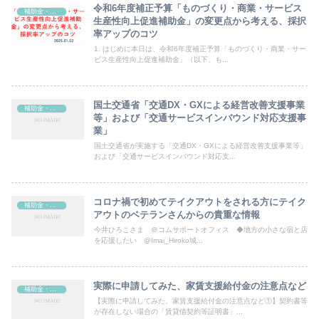
令和6年度補正予算「ものづくり・商業・サービス
補助金・助成金
生産性向上促進補助金」の変更点から考える、採択
率アップのコツ
1. はじめに本日は、令和6年度補正予算「ものづくり・商業・サー
ビス生産性向上促進補助金」（以下、も...
国土交通省「交通DX・GXによる経営改善支援事業
補助金・助成金
等」および「交通サービスインバウンド対応支援事
業」
国土交通省が実施する「交通DX・GXによる経営改善支援事業等」
および「交通サービスインバウンド対応支...
コロナ禍で初めてテイクアウトをされる方にテイク
補助金・助成金
アウトのベテランさんからの貴重な情報
今井ひろこさま ＠コムサポートオフィス ◆地方の小さな宿と店
を応援したい @Imai_Hiroko城...
実際に申請してみた、家賃支援給付金の注意点など
補助金・助成金
【実際に申請してみた、家賃支援給付金の注意点など①】契約書等
が存在しない場合の「賃貸借契約等証明書」...