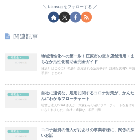
takasugiをフォローする
関連記事
地域活性化への第一歩！庄原市の空き店舗活用・ま
補助金・助成金
ちなか活性化補助金完全ガイド
目次1. はじめに2. 概要3. 想定される活用事例4. 詳細な説明5. 申請
手順6. まとめ1. ...
自社に適切な、雇用に関するコロナ対策が、かんた
補助金・助成金
んにわかるフローチャート
社労士法人GOALさんが、大変わかり易いフローチャートをお作り
になられました。自社に適切な、雇用に関...
コロナ融資の借入がおありの事業者様に、関係の深
補助金・助成金
いお話