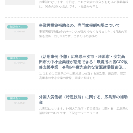
お世話になります。今日は、コロナ融資の借入がおありの事業者様
に、関係の深いお話しです。・結論から申し...
事業再構築補助金の、専門家報酬相場について
補助金・助成金
事業再構築補助金のチャンスが残り少なくなりました。6月末の募
集を含め、残り3回です。これだけの規模の...
（活用事例 予想）広島県三次市・庄原市・安芸高
補助金・助成金
田市の中小企業様が活用できる！環境省の省CO2改
修支援事業 令和6年度先進的な資源循環投資促進
事業
1. はじめに広島県の中山間地域に位置する三次市、庄原市、安芸
高田市の中小企業の皆様、環境に配慮した...
外国人労働者（特定技能）に関する、広島県の補助
補助金・助成金
金
お世話になります。外国人労働者（特定技能）に関する、広島県の
補助金についてです。下記はヤフーニュース...