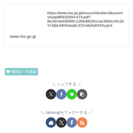
https://www.nta.go.jp/taxes/shiraberu/kansen
sho/pdf/0020004-074.pdf?
fbclid=IwAR09Rz12B6dWJNszne369mc9CdS
YcXjbL6iNXeIuq5cZ1Cwla5p8V5Aygck
www.nta.go.jp
補助金・助成金
シェアする
takasugiをフォローする