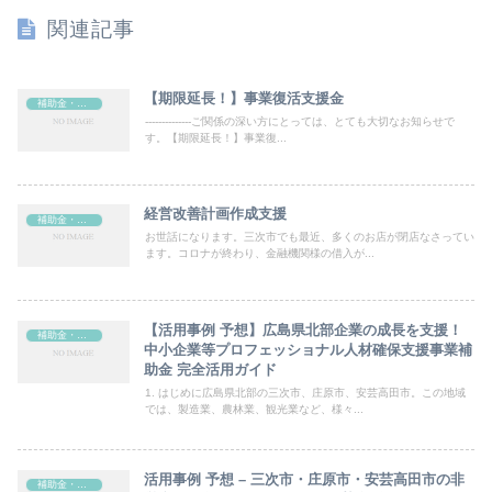
関連記事
【期限延長！】事業復活支援金
補助金・助成金
--------------ご関係の深い方にとっては、とても大切なお知らせで
す。【期限延長！】事業復...
経営改善計画作成支援
補助金・助成金
お世話になります。三次市でも最近、多くのお店が閉店なさってい
ます。コロナが終わり、金融機関様の借入が...
【活用事例 予想】広島県北部企業の成長を支援！
補助金・助成金
中小企業等プロフェッショナル人材確保支援事業補
助金 完全活用ガイド
1. はじめに広島県北部の三次市、庄原市、安芸高田市。この地域
では、製造業、農林業、観光業など、様々...
活用事例 予想 – 三次市・庄原市・安芸高田市の非
補助金・助成金