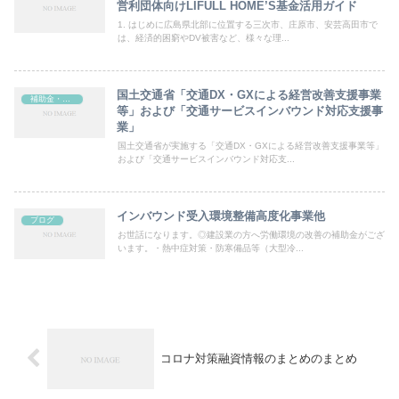
営利団体向けLIFULL HOME’S基金活用ガイド
1. はじめに広島県北部に位置する三次市、庄原市、安芸高田市で
は、経済的困窮やDV被害など、様々な理...
国土交通省「交通DX・GXによる経営改善支援事業
補助金・助成金
等」および「交通サービスインバウンド対応支援事
業」
国土交通省が実施する「交通DX・GXによる経営改善支援事業等」
および「交通サービスインバウンド対応支...
インバウンド受入環境整備高度化事業他
ブログ
お世話になります。◎建設業の方へ労働環境の改善の補助金がござ
います。・熱中症対策・防寒備品等（大型冷...
コロナ対策融資情報のまとめのまとめ