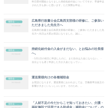
昨日受付開始となりました持続化給付金についてですが、早速申込
された方も多いと思います。ただ実際お申込...
広島県行政書士会広島西支部様の研修に、ご参加い
補助金・助成金
ただきました先生方へ
広島県行政書士会広島西支部様の研修に、ご参加いただきました先
生方へ先日は大変お世話になりました、誠に...
持続化給付金の入金がまだない、とお悩みの社長様
補助金・助成金
へ。
・5月1日の初日に申請したのに、まだ自分は入金にならない。・
自分よりも遅く申請した方が入金になってい...
運送業様向けの各種補助金
補助金・助成金
お世話になります。運送業様におかれましては、労働基準法改正の
影響が大きくいらっしゃいます。そのため、...
「人材不足の今だからこそ知っておきたい、介護・
補助金・助成金
福祉施設で活用できる助成金・補助金について」の