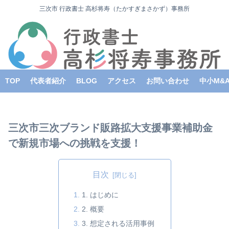
三次市 行政書士 高杉将寿（たかすぎまさかず）事務所
TOP
代表者紹介
BLOG
アクセス
お問い合わせ
中小M&
三次市三次ブランド販路拡大支援事業補助金
で新規市場への挑戦を支援！
目次
1. はじめに
2. 概要
3. 想定される活用事例