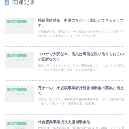
関連記事
持続化給付金、申請のサポート窓口ができるそうで
補助金・助成金
す。
持続化給付金、申請のサポート窓口ができるそうです。ご自身で申
請されるのが不安な方には、とても心強いサ...
コロナで大変な今、借入は可能な限り借りておくの
補助金・助成金
が正解なの？
融資のサポートをさせていただく機会が多い中、「コロナで大変な
今、借入は可能な限り借りておくのが正解な...
万が一の、小規模事業者持続化補助金の募集に備え
補助金・助成金
て
お世話になります。小規模事業者持続化補助金、という補助金があ
ります。①ECサイト ②店舗改装 ③業務...
外食産業事業成長支援補助金他
補助金・助成金
飲食店様、食品関係者様、外食関係に関わられる機械・システム会