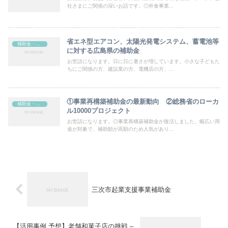
社さまにご関係の深いお話です。◎外食事業...
省エネ型エアコン、太陽光発電システム、蓄電池等
補助金・助成金
に対する広島県の補助金
お世話になります。日に日に暑さが増しています。小さな子どもた
ちにご関係の方、建設業の方、電機店の方、...
①事業再構築補助金の最新動向 ②総務省のローカ
補助金・助成金
ル10000プロジェクト
お世話になります。◎事業再構築補助金が復活しました。幅広い用
途が対象で、補助額が高額のため人気があり...
三次市起業支援事業補助金
【活用事例 予想】老舗和菓子店の挑戦 –