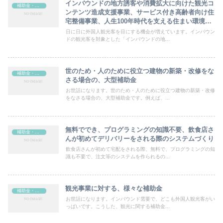
インバウンドの地方誘客や消費拡大に向けた観光コ
補助金・助成金
ンテンツ造成支援事業、サービス付き高齢者向け住
宅整備事業、人生100年時代を支える住まい環境整
備モデル事業
日に日に外国人観光客を目にする機会が増えています。インバウン
ドの観光客を対象とした「インバウンドの地...
世のため・人のために役立つ建物の新築・改修をな
補助金・助成金
さる場合の、大型補助金
お世話になります。世のため・人のために役立つ建物の新築・改修
をなさる場合の、大型補助金です。例えば、...
無料ででき、プログラミングの知識不要、飲食店さ
補助金・助成金
んが初めてデリバリーをされる際のシステムづくり
飲食店さんが初めて宅配をされる際、無料で、プログラミングの知
識も不要で、注文等のシステムを作られるの...
観光事業に対する、様々な補助金
補助金・助成金
お世話になります。インバウンド需要で、どこも外国人観光客がい
っぱいです。こうした、観光に関する補助金...