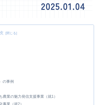
次
）の事例
うち農業の魅力発信支援事業（就1）
化事業（就2）