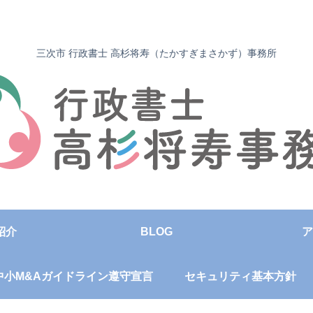
三次市 行政書士 高杉将寿（たかすぎまさかず）事務所
紹介
BLOG
ア
中小M&Aガイドライン遵守宣言
セキュリティ基本方針