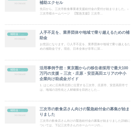
補助エクセル
先日から、三次市飲食事業者支援給付金の受付が始まりました。↓
三次市様ホームページ 【緊急支援】三次市...
人手不足を、業界団体や地域で乗り越えるための補
補助金・助成金
助金
お世話になります。◎人手不足を、業界団体や地域で乗り越えるた
めの補助金です。現在、日本全体が非常に深...
活用事例予想：東京圏からの移住者採用で最大100
補助金・助成金
万円の支援 – 三次・庄原・安芸高田エリアの中小
企業向け助成金ガイド
1. はじめに広島県北部に位置する三次市、庄原市、安芸高田市で
は、地域の活性化と人材確保を目的とした...
三次市の飲食店さん向けの緊急給付金の募集が始ま
補助金・助成金
りました
三次市の飲食店さん向けの緊急給付金の募集が始まりました詳細に
ついては、下記三次市さんのホームページの...