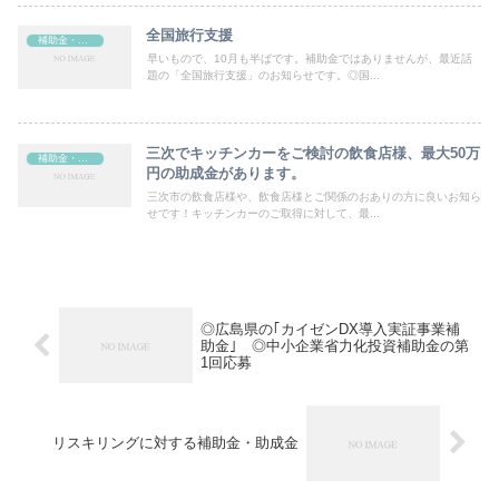
全国旅行支援
補助金・助成金
早いもので、10月も半ばです。補助金ではありませんが、最近話
題の「全国旅行支援」のお知らせです。◎国...
三次でキッチンカーをご検討の飲食店様、最大50万
補助金・助成金
円の助成金があります。
三次市の飲食店様や、飲食店様とご関係のおありの方に良いお知ら
せです！キッチンカーのご取得に対して、最...
◎広島県の｢カイゼンDX導入実証事業補
助金｣ ◎中小企業省力化投資補助金の第
1回応募
リスキリングに対する補助金・助成金