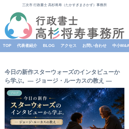
三次市 行政書士 高杉将寿（たかすぎまさかず）事務所
TOP
代表者紹介
BLOG
アクセス
お問い合わせ
中小M&
今日の新作スターウォーズのインタビューか
ら学ぶ。― ジョージ・ルーカスの教え ―
ブログ