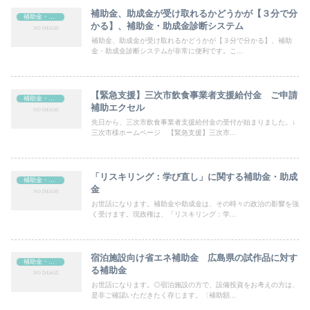
補助金、助成金が受け取れるかどうかが【３分で分
補助金・助成金
かる】、補助金・助成金診断システム
補助金、助成金が受け取れるかどうかが【３分で分かる】、補助
金・助成金診断システムが非常に便利です。こ...
【緊急支援】三次市飲食事業者支援給付金 ご申請
補助金・助成金
補助エクセル
先日から、三次市飲食事業者支援給付金の受付が始まりました。↓
三次市様ホームページ 【緊急支援】三次市...
「リスキリング：学び直し」に関する補助金・助成
補助金・助成金
金
お世話になります。補助金や助成金は、その時々の政治の影響を強
く受けます。現政権は、「リスキリング：学...
宿泊施設向け省エネ補助金 広島県の試作品に対す
補助金・助成金
る補助金
お世話になります。◎宿泊施設の方で、設備投資をお考えの方は、
是非ご確認いただきたく存じます。〈補助額...