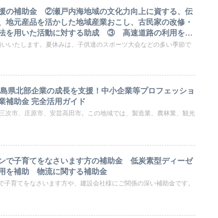
援の補助金 ②瀬戸内海地域の文化力向上に資する、伝
、地元産品を活かした地域産業おこし、古民家の改修・
法を用いた活動に対する助成 ③ 高速道路の利用を通
流の推進の補助
願いいたします。夏休みは、子供達のスポーツ大会などの多い季節で
広島県北部企業の成長を支援！中小企業等プロフェッショ
業補助金 完全活用ガイド
部の三次市、庄原市、安芸高田市。この地域では、製造業、農林業、観光
ンで子育てをなさいます方の補助金 低炭素型ディーゼ
用を補助 物流に関する補助金
で子育てをなさいます方や、建設会社様にご関係の深い補助金です。