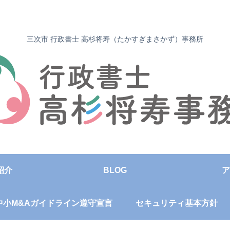
三次市 行政書士 高杉将寿（たかすぎまさかず）事務所
紹介
BLOG
ア
中小M&Aガイドライン遵守宣言
セキュリティ基本方針