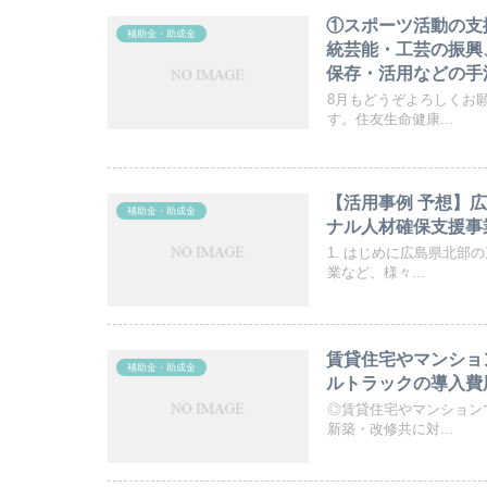
①スポーツ活動の支
補助金・助成金
統芸能・工芸の振興
保存・活用などの手
じた観光及び地域交
8月もどうぞよろしくお
す。住友生命健康...
【活用事例 予想】
補助金・助成金
ナル人材確保支援事
1. はじめに広島県北
業など、様々...
賃貸住宅やマンショ
補助金・助成金
ルトラックの導入費
◎賃貸住宅やマンション
新築・改修共に対...