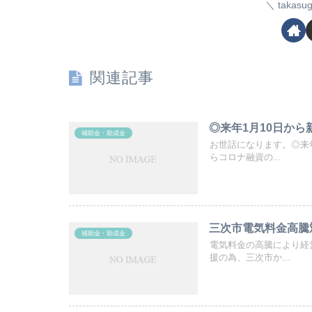
taka
関連記事
◎来年1月10日か
補助金・助成金
お世話になります。◎来
らコロナ融資の...
三次市電気料金高騰
補助金・助成金
電気料金の高騰により経
援の為、三次市か...