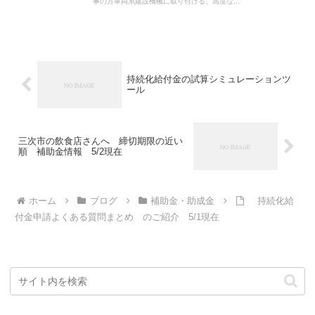
たり最大100万円の補助です。
事の方車両系建設機械に取り付ける、高度な...
持続化給付金の試算シミュレーションツ
ール
三次市の飲食店さんへ 締切期限の近い
順 補助金情報 5/2現在
ホーム
ブログ
補助金・助成金
持続化給
付金申請よくある質問まとめ のご紹介 5/1現在