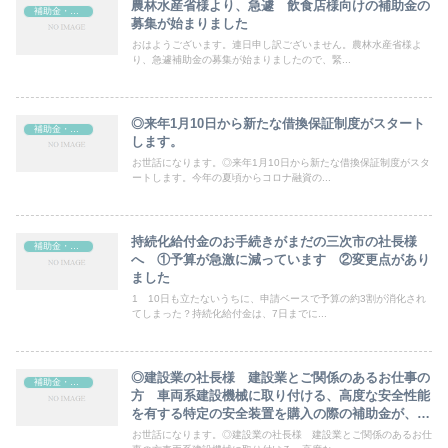
農林水産省様より、急遽 飲食店様向けの補助金の
補助金・助成金
募集が始まりました
おはようございます。連日申し訳ございません。農林水産省様よ
り、急遽補助金の募集が始まりましたので、緊...
◎来年1月10日から新たな借換保証制度がスタート
補助金・助成金
します。
お世話になります。◎来年1月10日から新たな借換保証制度がスタ
ートします。今年の夏頃からコロナ融資の...
持続化給付金のお手続きがまだの三次市の社長様
補助金・助成金
へ ①予算が急激に減っています ②変更点があり
ました
1 10日も立たないうちに、申請ベースで予算の約3割が消化され
てしまった？持続化給付金は、7日までに...
◎建設業の社長様 建設業とご関係のあるお仕事の
補助金・助成金
方 車両系建設機械に取り付ける、高度な安全性能
を有する特定の安全装置を購入の際の補助金が、今
月19日から月末まで申込延長になりました！一機あ
お世話になります。◎建設業の社長様 建設業とご関係のあるお仕