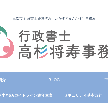
三次市 行政書士 高杉将寿（たかすぎまさかず）事務所
紹介
BLOG
ア
中小M&Aガイドライン遵守宣言
セキュリティ基本方針