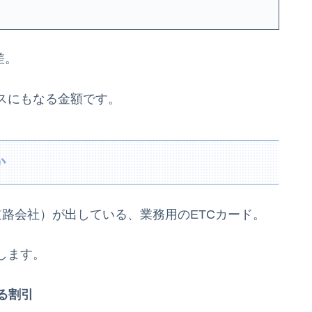
差。
スにもなる金額です。
か
道路会社）が出している、業務用のETCカード。
します。
る割引