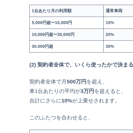
1
台あたり月の利用額
通常車両
5,000
円超〜10,000円
10%
10,000
円超〜30,000円
20%
30,000
円超
30%
(2)
契約者全体で、いくら使ったかで決ま
契約者全体で月
500万円
を超え、
車1台あたりの平均が
3万円
を超えると、
合計にさらに
10%
が上乗せされます。
このふたつを合わせると、