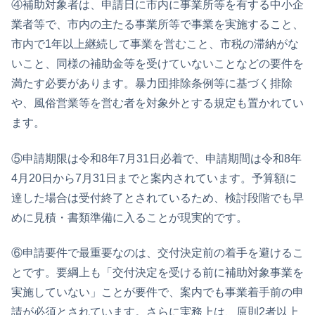
④補助対象者は、申請日に市内に事業所等を有する中小企
業者等で、市内の主たる事業所等で事業を実施すること、
市内で1年以上継続して事業を営むこと、市税の滞納がな
いこと、同様の補助金等を受けていないことなどの要件を
満たす必要があります。暴力団排除条例等に基づく排除
や、風俗営業等を営む者を対象外とする規定も置かれてい
ます。
⑤申請期限は令和8年7月31日必着で、申請期間は令和8年
4月20日から7月31日までと案内されています。予算額に
達した場合は受付終了とされているため、検討段階でも早
めに見積・書類準備に入ることが現実的です。
⑥申請要件で最重要なのは、交付決定前の着手を避けるこ
とです。要綱上も「交付決定を受ける前に補助対象事業を
実施していない」ことが要件で、案内でも事業着手前の申
請が必須とされています。さらに実務上は、原則2者以上