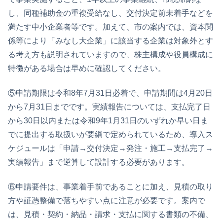
し、同種補助金の重複受給なし、交付決定前未着手などを
満たす中小企業者等です。加えて、市の案内では、資本関
係等により「みなし大企業」に該当する企業は対象外とす
る考え方も説明されていますので、株主構成や役員構成に
特徴がある場合は早めに確認してください。
⑤申請期限は令和8年7月31日必着で、申請期間は4月20日
から7月31日までです。実績報告については、支払完了日
から30日以内または令和9年1月31日のいずれか早い日ま
でに提出する取扱いが要綱で定められているため、導入ス
ケジュールは「申請→交付決定→発注・施工→支払完了→
実績報告」まで逆算して設計する必要があります。
⑥申請要件は、事業着手前であることに加え、見積の取り
方や証憑整備で落ちやすい点に注意が必要です。案内で
は、見積・契約・納品・請求・支払に関する書類の不備、