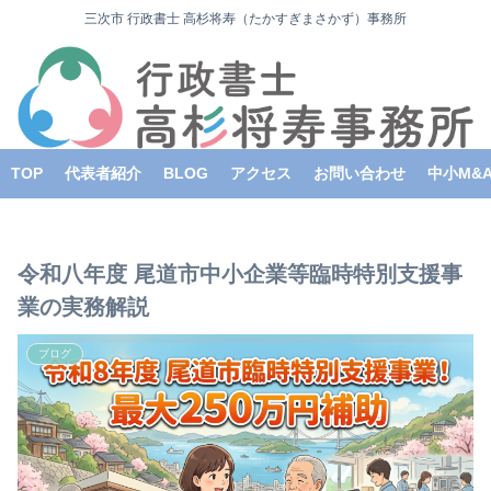
三次市 行政書士 高杉将寿（たかすぎまさかず）事務所
TOP
代表者紹介
BLOG
アクセス
お問い合わせ
中小M&
令和八年度 尾道市中小企業等臨時特別支援事
業の実務解説
ブログ