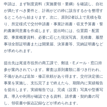
申請は、まず制度資料（実施要領・要綱）を確認し、自社
が満たすべき要件と、計画がどの枠に該当するかを整理す
るところから始まります。次に、原則2者以上で見積を取
り、所定様式で交付申請書・事業計画書・収支予算書・誓
約書兼同意書を作成します。提出時には、位置図・配置
図、事業概要資料、必要に応じた現況写真、見積書、履歴
事項全部証明書または開業届、決算書等、完納証明書など
が求められます。
提出先は尾道市役所の商工課で、郵送・Eメール・窓口持
参が案内されています。審査は原則書類に基づき行われ、
不備があれば追加・修正依頼があり得ます。交付決定後に
事業を実施し、支払完了まで終えたら、期限内に実績報告
を提出します。実績報告では、完成（設置）写真や型番写
真、導入や利用が確認できる資料、請求書・契約書の写
し、領収書や振込記録などが求められます。