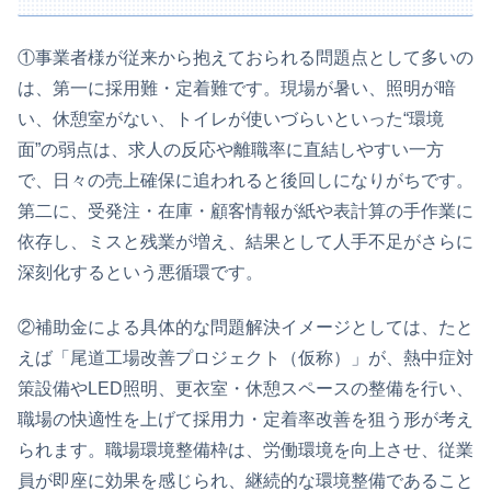
①事業者様が従来から抱えておられる問題点として多いの
は、第一に採用難・定着難です。現場が暑い、照明が暗
い、休憩室がない、トイレが使いづらいといった“環境
面”の弱点は、求人の反応や離職率に直結しやすい一方
で、日々の売上確保に追われると後回しになりがちです。
第二に、受発注・在庫・顧客情報が紙や表計算の手作業に
依存し、ミスと残業が増え、結果として人手不足がさらに
深刻化するという悪循環です。
②補助金による具体的な問題解決イメージとしては、たと
えば「尾道工場改善プロジェクト（仮称）」が、熱中症対
策設備やLED照明、更衣室・休憩スペースの整備を行い、
職場の快適性を上げて採用力・定着率改善を狙う形が考え
られます。職場環境整備枠は、労働環境を向上させ、従業
員が即座に効果を感じられ、継続的な環境整備であること