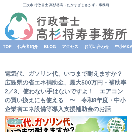
三次市 行政書士 高杉将寿（たかすぎまさかず）事務所
TOP
代表者紹介
BLOG
アクセス
お問い合わせ
中小M&
電気代、ガソリン代、いつまで耐えますか？
広島県の省エネ補助金、最大500万円・補助率
2／3、使わない手はないですよ！ エアコン
の買い換えにも使える 〜 令和8年度・中小
企業省エネ設備等導入支援補助金のお話
ブログ