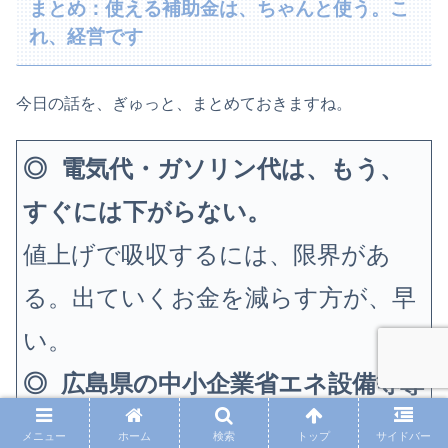
まとめ：使える補助金は、ちゃんと使う。こ
れ、経営です
今日の話を、ぎゅっと、まとめておきますね。
◎ 電気代・ガソリン代は、もう、
すぐには下がらない。
値上げで吸収するには、限界があ
る。出ていくお金を減らす方が、早
い。
◎ 広島県の中小企業省エネ設備等導
入支援補助金、最大500万円・補助率
メニュー
ホーム
検索
トップ
サイドバー