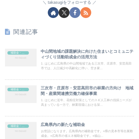
takasugiをフォローする
関連記事
中山間地域の課題解決に向けた住まいとコミュニテ
補助金・助成金
ィづくり活動助成金の活用方法
1. はじめに広島県の中山間地域である三次市、庄原市、安芸高田
市では、人口減少や高齢化に伴い、空き家...
三次市・庄原市・安芸高田市の林業の方向け 地域
補助金・助成金
間・産業間連携労働力確保事業
1. はじめに近年、花粉症対策としてのスギ人工林の伐採ニーズが
高まっている一方で、林業現場における深...
広島県内の新たな補助金
補助金・助成金
お世話になります。広島県内の補助金です。○県の見本市等出展助
成金。○広島市の省エネ補助金です。○福山...