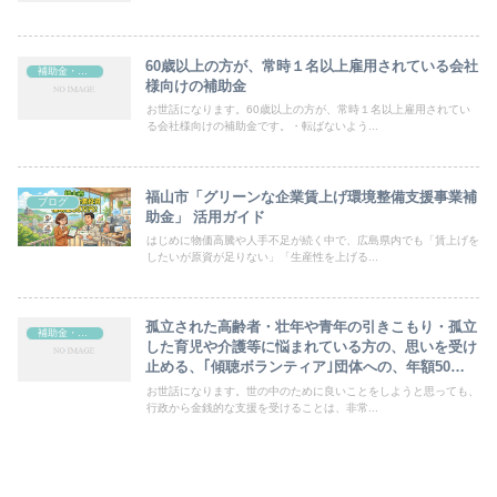
60歳以上の方が、常時１名以上雇用されている会社
補助金・助成金
様向けの補助金
お世話になります。60歳以上の方が、常時１名以上雇用されてい
る会社様向けの補助金です。・転ばないよう...
福山市「グリーンな企業賃上げ環境整備支援事業補
ブログ
助金」 活用ガイド
はじめに物価高騰や人手不足が続く中で、広島県内でも「賃上げを
したいが原資が足りない」「生産性を上げる...
孤立された高齢者・壮年や青年の引きこもり・孤立
補助金・助成金
した育児や介護等に悩まれている方の、思いを受け
止める、｢傾聴ボランティア｣団体への、年額50万
円の補助金
お世話になります。世の中のために良いことをしようと思っても、
行政から金銭的な支援を受けることは、非常...