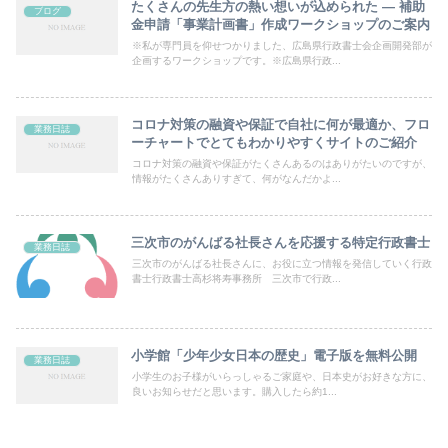
たくさんの先生方の熱い想いが込められた — 補助
ブログ
金申請「事業計画書」作成ワークショップのご案内
※私が専門員を仰せつかりました、広島県行政書士会企画開発部が
企画するワークショップです。※広島県行政...
コロナ対策の融資や保証で自社に何が最適か、フロ
業務日誌
ーチャートでとてもわかりやすくサイトのご紹介
コロナ対策の融資や保証がたくさんあるのはありがたいのですが、
情報がたくさんありすぎて、何がなんだかよ...
三次市のがんばる社長さんを応援する特定行政書士
業務日誌
三次市のがんばる社長さんに、お役に立つ情報を発信していく行政
書士行政書士高杉将寿事務所 三次市で行政...
小学館「少年少女日本の歴史」電子版を無料公開
業務日誌
小学生のお子様がいらっしゃるご家庭や、日本史がお好きな方に、
良いお知らせだと思います。購入したら約1...