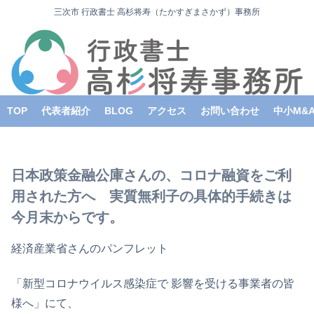
三次市 行政書士 高杉将寿（たかすぎまさかず）事務所
TOP
代表者紹介
BLOG
アクセス
お問い合わせ
中小M&
日本政策金融公庫さんの、コロナ融資をご利
用された方へ 実質無利子の具体的手続きは
今月末からです。
経済産業省さんのパンフレット
「新型コロナウイルス感染症で 影響を受ける事業者の皆
様へ」にて、