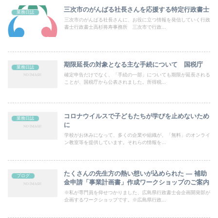
三次市のがんばる社長さんを応援する特定行政書士
業務日誌
三次市のがんばる社長さんに、お役に立つ情報を発信していく行政
書士行政書士高杉将寿事務所 三次市で行政...
期限延長の対象となる主な手続について 国税庁
業務日誌
確定申告だけでなく、「手続の一部」についても期限が延長される
ことが、国税庁から公表されました。所得税...
コロナウイルスで子どもたちが学びを止めないため
業務日誌
に
学校がお休みになって、多くの企業や組織が、「無料」のオンライ
ン教室等を提供しています。それらの情報を...
たくさんの先生方の熱い想いが込められた — 補助
ブログ
金申請「事業計画書」作成ワークショップのご案内
※私が専門員を仰せつかりました、広島県行政書士会企画開発部が
企画するワークショップです。※広島県行政...