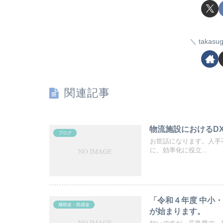
taka
関連記事
物流施設におけるD
ブログ
お世話になります。人手
に、効率化に役立...
「令和４年度 中小
補助金・助成金
が始まります。