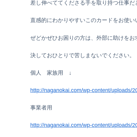
差し伸べててくださる手を取り持つ仕事だ
直感的にわかりやすいこのカードをお使い
ぜどかぜひお困りの方は、外部に助けをお
決しておひとりで苦しまないでください。
個人 家族用 ↓
http://naganokai.com/wp-content/uploads/2
事業者用
http://naganokai.com/wp-content/uploads/2