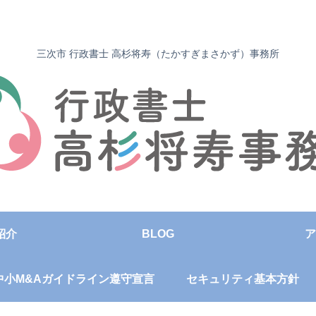
三次市 行政書士 高杉将寿（たかすぎまさかず）事務所
紹介
BLOG
ア
中小M&Aガイドライン遵守宣言
セキュリティ基本方針