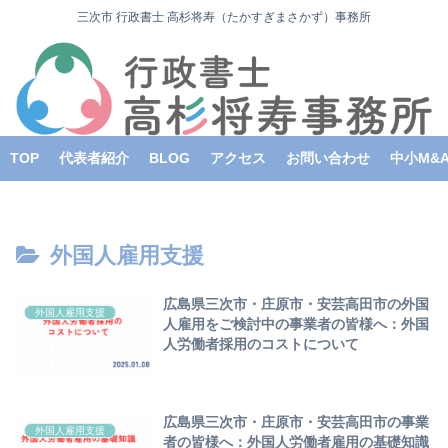
三次市 行政書士 高杉将寿（たかすぎまさかず）事務所
TOP
代表者紹介
BLOG
アクセス
お問い合わせ
中小M&
外国人雇用支援
広島県三次市・庄原市・安芸高田市の外国
外国人雇用支援
人雇用をご検討中の事業者の皆様へ：外国
人労働者採用のコストについて
広島県三次市・庄原市・安芸高田市の事業
外国人雇用支援
者の皆様へ：外国人労働者雇用の基礎知識