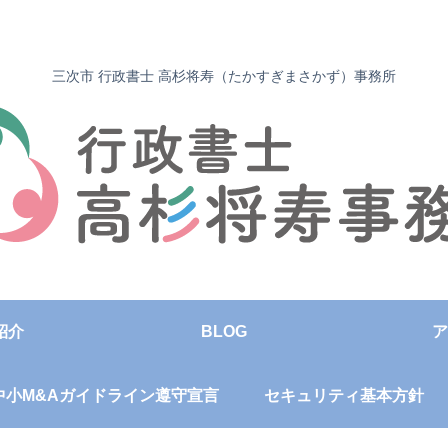
三次市 行政書士 高杉将寿（たかすぎまさかず）事務所
紹介
BLOG
ア
中小M&Aガイドライン遵守宣言
セキュリティ基本方針