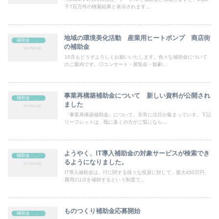
千7百万件の検索結果と表示されます...
地域の環境美化活動 産業用ヒートポンプ 商店街
補助金・助成金
の補助金
10月もどうぞよろしくお願いいたします。色々な補助金について
のご案内です。◎コンサート・展覧会・観劇...
事業再構築補助金について 新しい資料が公開され
補助金・助成金
ました
「事業再構築補助金」について、非常に注目が集まっていす。下記
リーフレットは、既に多くの方がご覧になら...
ようやく、IT導入補助金の対象サービスが検索でき
補助金・助成金
るようになりました。
IT導入補助金は、ITに関する様々な投資に対して、最大450万円、
費用の1/2を補助するという制度で...
ものつくり補助金応募開始
補助金・助成金